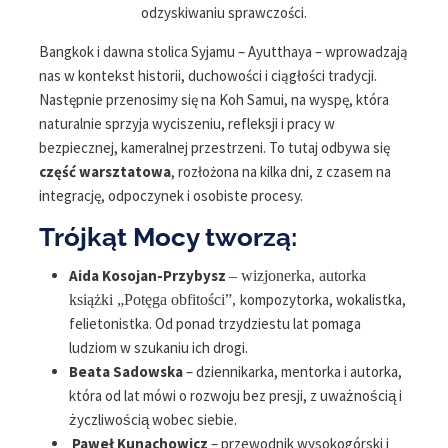
odzyskiwaniu sprawczości.
Bangkok i dawna stolica Syjamu – Ayutthaya – wprowadzają
nas w kontekst historii, duchowości i ciągłości tradycji.
Następnie przenosimy się na Koh Samui, na wyspę, która
naturalnie sprzyja wyciszeniu, refleksji i pracy w
bezpiecznej, kameralnej przestrzeni. To tutaj odbywa się
część warsztatowa
, rozłożona na kilka dni, z czasem na
integrację, odpoczynek i osobiste procesy.
Trójkąt Mocy tworzą:
Aida Kosojan-Przybysz
– wizjonerka, autorka
kompozytorka, wokalistka,
książki „Potęga obfitości”,
felietonistka. Od ponad trzydziestu lat pomaga
ludziom w szukaniu ich drogi.
Beata Sadowska
– dziennikarka, mentorka i autorka,
która od lat mówi o rozwoju bez presji, z uważnością i
życzliwością wobec siebie.
Paweł Kunachowicz
– przewodnik wysokogórski i