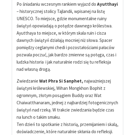
Po śniadaniu wczesnym rankiem wyjazd do
Ayutthayi
– historycznej stolicy Tajlandii, wpisanej na listę
UNESCO. To miejsce, gdzie monumentalne ruiny
świątyń opowiadają o potędze dawnego królestwa.
Ayutthaya to miejsce, w którym skala ruin i cisza
dawnych świątyń działają mocniej niż słowa. Spacer
pomiędzy ceglanymi chedi i pozostałościami pałaców
pozwala poczuć, jak bardzo zmienne są potęga, czas i
ludzka historia i jak naturalnie rodzi się tu refleksja
nad własną drogą.
Zwiedzanie
Wat Phra Si Sanphet,
najważniejszej
świątyni królewskiej, Wihan Mongkhon Bophit z
ogromnym, złotym posągiem Buddy oraz Wat
Chaiwatthanaram, jednej z najbardziej fotogenicznych
świątyń nad rzeką. W trakcie zwiedzania będzie czas
na lunch o takim smaku.
Ten dzień to spotkanie z historią, przemijaniem i skalą,
doświadczenie, które naturalnie skłania do refleksji.