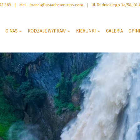
 733 869 | Mail. Joanna@asiadreamtrips.com | Ul. Rudnickiego 3a/58, 01
O NAS
RODZAJE WYPRAW
KIERUNKI
GALERIA
OPIN