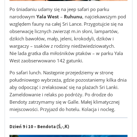
Po śniadaniu udamy się na jeep safari po parku
narodowym
Yala West
–
Ruhunu
, najciekawszym pod
względem fauny na całej Sri Lance. Przygotujcie się na
obserwację licznych zwierząt m.in słoni, lampartów,
dzikich bawołów, małp, jeleni, krokodyli, dzików i
wargaczy – ssaków z rodziny niedźwiedziowatych.
Nie lada gratka dla miłośników ptaków – w parku Yala
West zaobserwowano 142 gatunki.
Po safari lunch. Następnie przejedziemy w stronę
południowego wybrzeża, gdzie pozostaniemy kilka dnia
aby odpocząć i zrelaksować się na plażach Sri Lanki.
Zameldowanie i relaks po podróży. Po drodze do
Bendoty zatrzymamy się w Galle. Małej klimatycznej
miejscowości. Przyjazd do hotelu.
Kolacja i nocleg.
(Ś,-,K)
Dzień 9 i 10 – Bendota