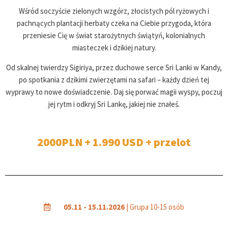
Wśród soczyście zielonych wzgórz, złocistych pól ryżowych i
pachnących plantacji herbaty czeka na Ciebie przygoda, która
przeniesie Cię w świat starożytnych świątyń, kolonialnych
miasteczek i dzikiej natury.
Od skalnej twierdzy Sigiriya, przez duchowe serce Sri Lanki w Kandy,
po spotkania z dzikimi zwierzętami na safari – każdy dzień tej
wyprawy to nowe doświadczenie. Daj się porwać magii wyspy, poczuj
jej rytm i odkryj Sri Lankę, jakiej nie znałeś.
2000PLN + 1.990 USD + przelot
05.11 - 15.11.2026
| Grupa 10-15 osób