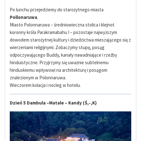
Po lunchu przejedziemy do starożytnego miasta
Pollonaruwa
.
Miasto Polonnaruwa – średniowieczna stolica i klejnot
koronny króla Parakramabahu I – pozostaje najwyższym
dowodem starożytnej kultury i dziedzictwa mieszającego się z
wierzeniami religijnymi. Zobaczymy stupę, posąg
odpoczywającego Buddy, kanały nawadniające i rzeźby
hinduistyczne. Przyjrzymy się uważnie subtelnemu
hinduskiemu wpływowi na architekturę i posągom
znalezionym w Polonnaruwa.
Wieczorem kolacja i nocleg w hotelu.
Dzień 5 Dambula –
Matale – Kandy
(Ś,-,K)