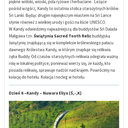
piękne widoki, wioski, pola ryżowe i herbaciane. Leżące
pośród wzgórz, Kandy to ostatnia stolica starożytnych królów
Sri Lanki. Będąc drugim największym miastem na Sri Lance
słynie również z wielkiej urody i gości na liście UNESCO.
W Kandy odwiedzimy najważniejszą dla buddystów Sri Dalada
Maligawa tzn.
Świą
tynia Sacred Tooth Relic
buddyjską
świątynię znajdującą się w kompleksie królewskiego pałacu
dawnego Królestwa Kandy, w którym znajduje się relikwia
zęba Buddy. Od czasów starożytnych relikwia odegrała ważną
rolę w lokalnej
polityce, ponieważ wierzy się, że każdy, kto
posiada relikwię, sprawuje nadzór nad krajem. Powrócimy na
kolację do hotelu.
Kolacja i nocleg w hotelu.
Dzień 6 –Kandy – Nuwara Eliya (Ś,-,K)