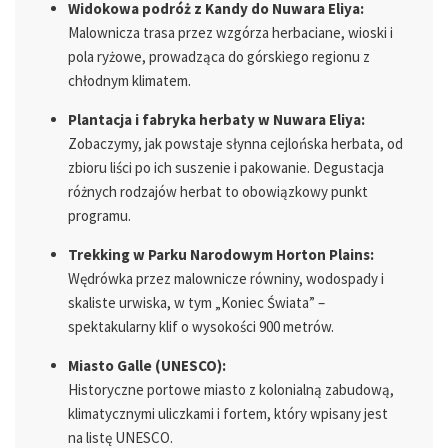
Widokowa podróż z Kandy do Nuwara Eliya:
Malownicza trasa przez wzgórza herbaciane, wioski i
pola ryżowe, prowadząca do górskiego regionu z
chłodnym klimatem.
Plantacja i fabryka herbaty w Nuwara Eliya:
Zobaczymy, jak powstaje słynna cejlońska herbata, od
zbioru liści po ich suszenie i pakowanie. Degustacja
różnych rodzajów herbat to obowiązkowy punkt
programu.
Trekking w Parku Narodowym Horton Plains:
Wędrówka przez malownicze równiny, wodospady i
skaliste urwiska, w tym „Koniec Świata” –
spektakularny klif o wysokości 900 metrów.
Miasto Galle (UNESCO):
Historyczne portowe miasto z kolonialną zabudową,
klimatycznymi uliczkami i fortem, który wpisany jest
na listę UNESCO.