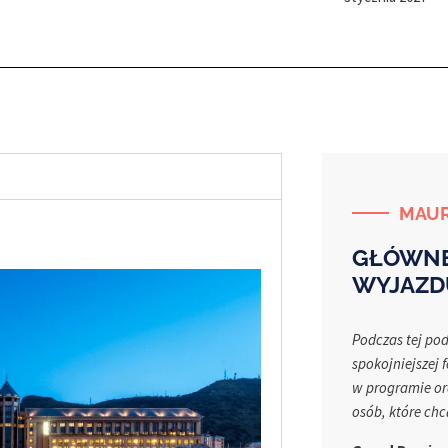
MAUR
GŁÓWNE
WYJAZD
Podczas tej po
spokojniejszej 
w programie or
osób, które chc