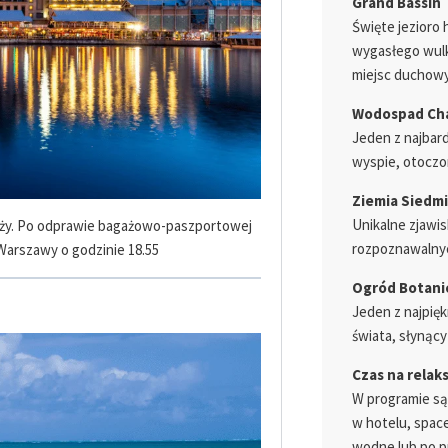
Grand Bassin
Święte jezioro
wygasłego wulk
miejsc duchowy
Wodospad Ch
Jeden z najbar
wyspie, otoczo
Ziemia Siedm
Unikalne zjawis
róży. Po odprawie bagażowo-paszportowej
rozpoznawalnyc
z Warszawy o godzinie 18.55
Ogród Botani
Jeden z najpię
świata, słynący
Czas na relak
W programie są
w hotelu, space
wodne lub po p