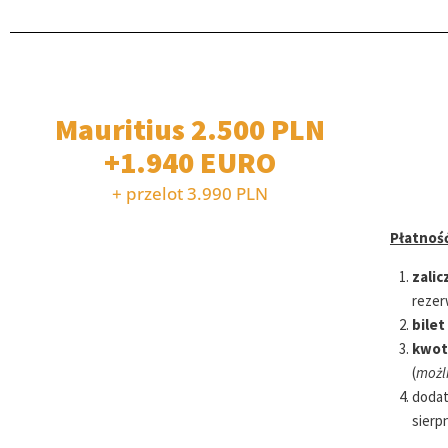
Mauritius 2.500 PLN
+1.940 EURO
+ przelot 3.990 PLN
Płatność
zalic
rezer
bilet
kwot
(
możli
dodat
sierp