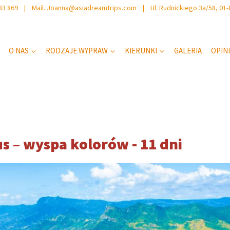
 733 869 | Mail. Joanna@asiadreamtrips.com | Ul. Rudnickiego 3a/58, 01
O NAS
RODZAJE WYPRAW
KIERUNKI
GALERIA
OPIN
s – wyspa kolorów - 11 dni