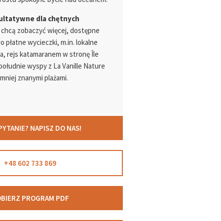
ultatywne dla chętnych
e chcą zobaczyć więcej, dostępne
płatne wycieczki, m.in. lokalne
a, rejs katamaranem w stronę Île
południe wyspy z La Vanille Nature
i mniej znanymi plażami.
PYTANIE? NAPISZ DO NAS!
+48 602 733 869
BIERZ PROGRAM PDF