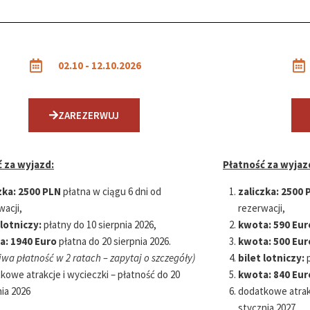
02.10 - 12.10.2026
ZAREZERWUJ
 za wyjazd:
Płatność za wyjaz
zka:
2500 PLN
płatna w ciągu 6 dni od
zaliczka:
2500 
wacji,
rezerwacji,
 lotniczy:
płatny do 10 sierpnia 2026,
kwota:
590 Eur
a:
1940 Euro
płatna do 20 sierpnia 2026.
kwota:
500 Eur
wa płatność w 2 ratach – zapytaj o szczegóły)
bilet lotniczy:
p
kowe atrakcje i wycieczki – płatność do 20
kwota:
840
Eur
nia 2026
dodatkowe atrakc
stycznia 2027