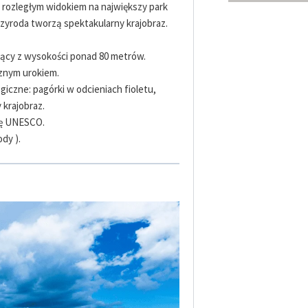
z rozległym widokiem na największy park
przyroda tworzą spektakularny krajobraz.
ący z wysokości ponad 80 metrów.
cznym urokiem.
giczne: pagórki w odcieniach fioletu,
 krajobraz.
stę UNESCO.
dy ).