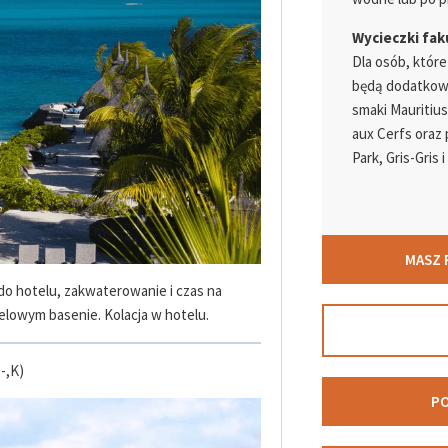
Wycieczki fak
Dla osób, któr
będą dodatkowo 
smaki Mauritius
aux Cerfs oraz 
Park, Gris-Gris 
MASZ 
 do hotelu, zakwaterowanie i czas na
elowym basenie. Kolacja w hotelu.
,-,K)
PO