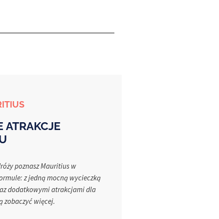
ITIUS
 ATRAKCJE
U
dróży poznasz Mauritius w
formule: z jedną mocną wycieczką
az dodatkowymi atrakcjami dla
ą zobaczyć więcej.