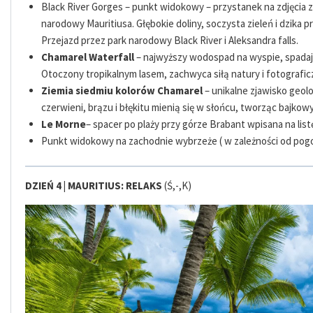
Black River Gorges – punkt widokowy
– przystanek na zdjęcia 
narodowy Mauritiusa. Głębokie doliny, soczysta zieleń i dzika 
Przejazd przez park narodowy Black River i Aleksandra falls.
Chamarel Waterfall
– najwyższy wodospad na wyspie, spadaj
Otoczony tropikalnym lasem, zachwyca siłą natury i fotografi
Ziemia siedmiu kolorów Chamarel
– unikalne zjawisko geolo
czerwieni, brązu i błękitu mienią się w słońcu, tworząc bajkowy
Le Morne
– spacer po plaży przy górze Brabant wpisana na li
Punkt widokowy na zachodnie wybrzeże ( w zależności od pogo
DZIEŃ 4 |
MAURITIUS: RELAKS
(Ś,-,K)