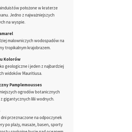
 hinduistów położone w kraterze
anu. Jedno z najważniejszych
ch na wyspie.
amarel
dziej malowniczych wodospadów na
ny tropikalnym krajobrazem.
iu Kolorów
ko geologiczne i jeden z najbardziej
h widoków Mauritiusa.
czny Pamplemousses
kniejszych ogrodów botanicznych
 z gigantycznych lilii wodnych.
s
 dni przeznaczone na odpoczynek
ry po plaży, masaże, basen, sporty
rostu spokojne bycie nad oceanem.