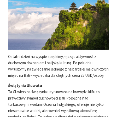
Ostatni dzień na wyspie spędzimy, łącząc aktywność z
duchowym doznaniem i balijską kulturą. Po południu
wyruszymy na zwiedzanie jednego z najbardziej malowniczych
miejsc na Bali – wycieczka dla chętnych cena 75 USD/osoby.
Świątynia Uluwatu
Ta XI-wieczna świątynia usytuowana na krawędzi klifu to
prawdziwy symbol duchowości Bali. Położona nad
turkusowymi wodami Oceanu Indyjskiego, oferuje nie tylko
niesamowite widoki, ale również wyjątkową atmosferę
spokoju i refleksji. To jedno z najbardziej magicznych miejsc na