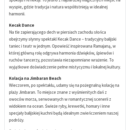
wyspie, gdzie tradycja i natura współistnieją w idealnej
harmonii.
Kecak Dance
Na tle zapierającego dech w piersiach zachodu słońca
obejrzymy słynny spektakl Kecak Dance – tradycyjny balijski
taniec i teatr w jednym. Opowieść inspirowana Ramajaną, w
której główną rolę odgrywa harmonia dźwięków, śpiewów i
ruchów tancerzy, pozostawia niezapomniane wrażenie. To
wyjątkowe doświadczenie pełne mistycyzmu i lokalnej kultury.
Kolacja na Jimbaran Beach
Wieczorem, po spektaklu, udamy się na pożegnalną kolację na
plaży Jimbaran. To miejsce znane z wyśmienitych dań z
owoców morza, serwowanych w romantycznej scenerii z
widokiem na ocean. Świeże ryby, krewetki, homary i inne
specjały balijskiej kuchni będą idealnym zwieńczeniem naszej
podróży.