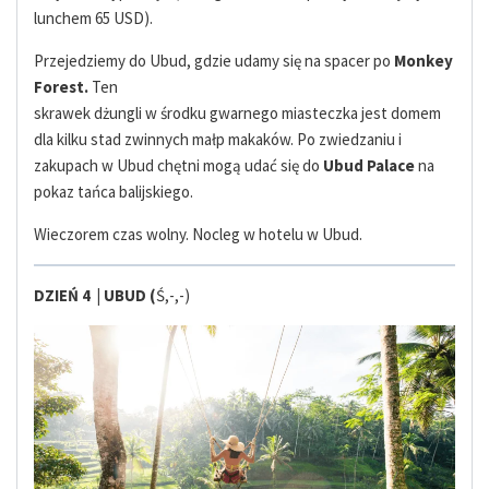
lunchem 65 USD).
Przejedziemy do Ubud, gdzie udamy się na spacer po
Monkey
Forest.
Ten
skrawek dżungli w środku gwarnego miasteczka jest domem
dla kilku stad zwinnych małp makaków. Po zwiedzaniu i
zakupach w Ubud chętni mogą udać się do
Ubud Palace
na
pokaz tańca balijskiego.
Wieczorem czas wolny. Nocleg w hotelu w Ubud.
DZIEŃ 4 |
UBUD
(
Ś,-,-)