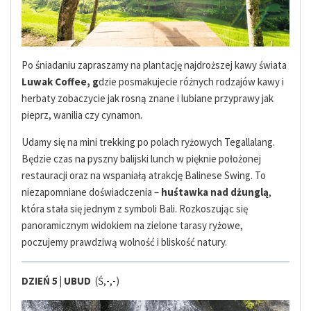
Po śniadaniu zapraszamy na plantację najdroższej kawy świata
Luwak Coffee, g
dzie posmakujecie różnych rodzajów kawy i
herbaty zobaczycie jak rosną znane i lubiane przyprawy jak
pieprz, wanilia czy cynamon.
Udamy się na mini trekking po polach ryżowych Tegallalang.
Będzie czas na pyszny balijski lunch w pięknie położonej
restauracji oraz na wspaniałą atrakcję Balinese Swing. To
niezapomniane doświadczenia –
huśtawka nad dżunglą
,
która stała się jednym z symboli Bali. Rozkoszując się
panoramicznym widokiem na zielone tarasy ryżowe,
poczujemy prawdziwą wolność i bliskość natury.
DZIEŃ 5 |
UBUD
(Ś,-,-)