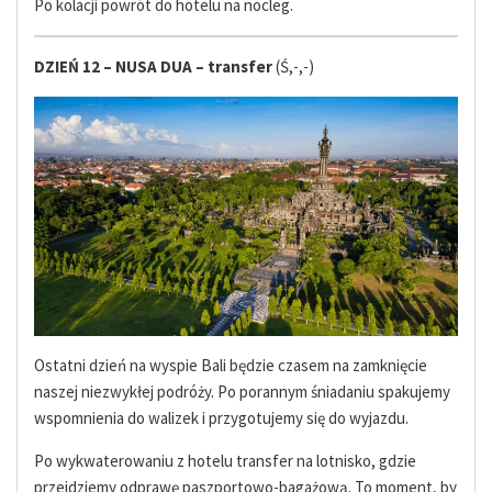
Po kolacji powrót do hotelu na nocleg.
DZIEŃ 12 – NUSA DUA – transfer
(Ś,-,-)
Ostatni dzień na wyspie Bali będzie czasem na zamknięcie
naszej niezwykłej podróży. Po porannym śniadaniu spakujemy
wspomnienia do walizek i przygotujemy się do wyjazdu.
Po wykwaterowaniu z hotelu transfer na lotnisko, gdzie
przejdziemy odprawę paszportowo-bagażową. To moment, by