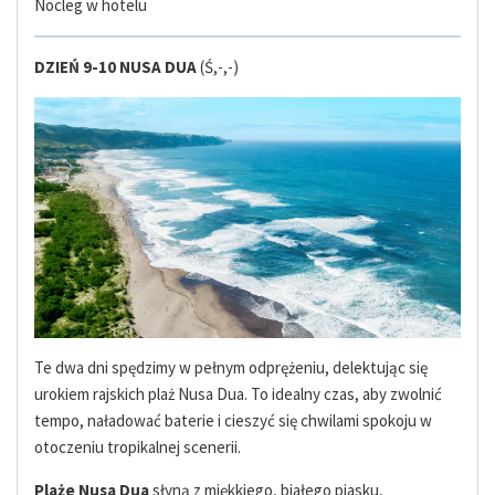
Nocleg w hotelu
DZIEŃ 9-10 NUSA DUA
(Ś,-,-)
Te dwa dni spędzimy w pełnym odprężeniu, delektując się
urokiem rajskich plaż Nusa Dua. To idealny czas, aby zwolnić
tempo, naładować baterie i cieszyć się chwilami spokoju w
otoczeniu tropikalnej scenerii.
Plaże Nusa Dua
słyną z miękkiego, białego piasku,