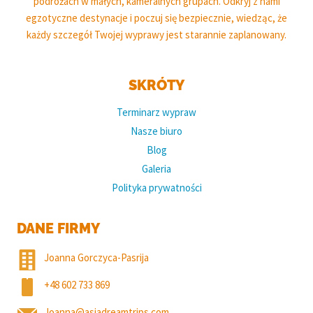
podróżach w małych, kameralnych grupach. Odkryj z nami
egzotyczne destynacje i poczuj się bezpiecznie, wiedząc, że
każdy szczegół Twojej wyprawy jest starannie zaplanowany.
SKRÓTY
Terminarz wypraw
Nasze biuro
Blog
Galeria
Polityka prywatności
DANE FIRMY
Joanna Gorczyca-Pasrija
+48 602 733 869
Joanna@asiadreamtrips.com