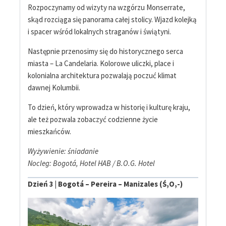
Rozpoczynamy od wizyty na wzgórzu Monserrate,
skąd rozciąga się panorama całej stolicy. Wjazd kolejką
i spacer wśród lokalnych straganów i świątyni.
Następnie przenosimy się do historycznego serca
miasta – La Candelaria. Kolorowe uliczki, place i
kolonialna architektura pozwalają poczuć klimat
dawnej Kolumbii.
To dzień, który wprowadza w historię i kulturę kraju,
ale też pozwala zobaczyć codzienne życie
mieszkańców.
Wyżywienie: śniadanie
Nocleg: Bogotá, Hotel HAB / B.O.G. Hotel
Dzień 3 |
Bogotá – Pereira – Manizales (Ś,O,-)