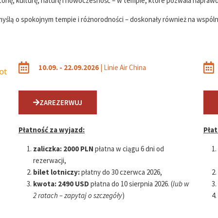
torię, kulturę, naturę i nowoczesność – w tempie, które pozwala naprawd
yślą o spokojnym tempie i różnorodności – doskonały również na wspóln
10.09. - 22.09.2026
| Linie Air China
ot
ZAREZERWUJ
Płatność za wyjazd:
Płat
zaliczka:
2000 PLN
płatna w ciągu 6 dni od
rezerwacji,
bilet lotniczy:
płatny do 30 czerwca 2026,
kwota:
2490 USD
płatna do 10 sierpnia 2026. (
lub w
2 ratach – zapytaj o szczegóły
)