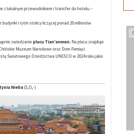
ie z lokalnym przewodnikiem i transfer do hotelu –
budynki i rytm stolicy liczącej ponad 20 milionów
tępnie zwiedzanie
placu Tian’anmen.
Na placu znajduje
 Chińskie Muzeum Narodowe oraz Dom Pamięci
istę Światowego Dziedzictwa UNESCO w 2024 roku jako
tynia Nieba
(Ś,O,-)