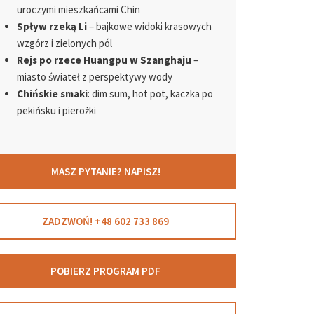
uroczymi mieszkańcami Chin
Spływ rzeką Li
– bajkowe widoki krasowych
wzgórz i zielonych pól
Rejs po rzece Huangpu w Szanghaju
–
miasto świateł z perspektywy wody
Chińskie smaki
: dim sum, hot pot, kaczka po
pekińsku i pierożki
MASZ PYTANIE? NAPISZ!
ZADZWOŃ! +48 602 733 869
POBIERZ PROGRAM PDF