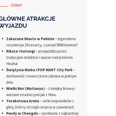
CHINY
GŁÓWNE ATRAKCJE
WYJAZDU
Zakazane Miasto w Pekinie
– legendarna
rezydencja 24 cesarzy, z ponad 9000 komnat!
Riksze i hutongi
– przejażdżka przez
tradycyjne dzielnice i spacer nad jeziorem
Houhai
Świątynia Nieba i POP MART City Park
–
duchowość i nowoczesna zabawa w jednym
dniu
Wielki Mur (Mutianyu
) – z kolejką linową i
wieżami strażniczymi jak z filmu
Terakotowa Armia
– setki wojowników z
gliny, którzy strzegli cesarza w zaświatach
Pandy w Chengdu –
spotkanie z najbardziej