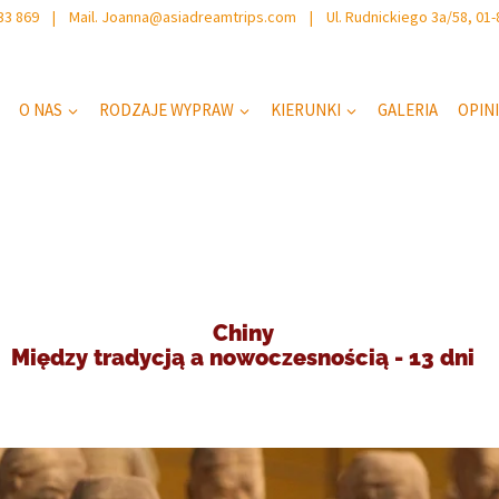
 733 869 | Mail. Joanna@asiadreamtrips.com | Ul. Rudnickiego 3a/58, 01
O NAS
RODZAJE WYPRAW
KIERUNKI
GALERIA
OPIN
Chiny
Między tradycją a nowoczesnością - 13 dni