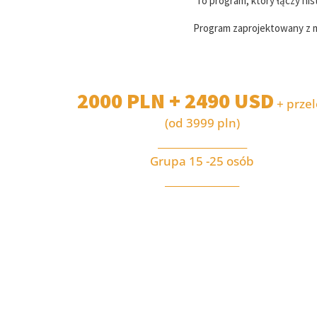
To program, który łączy his
Program zaprojektowany z m
2000 PLN + 2490 USD
+ przel
(od 3999 pln)
__________________
Grupa 15 -25 osób
_______________