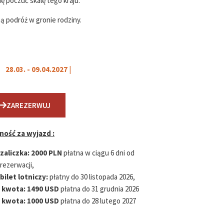
ę poczuć skalę tego kraju.
ą podróż w gronie rodziny.
28.03. - 09.04.2027
|
ZAREZERWUJ
ność za wyjazd :
zaliczka:
2000 PLN
płatna w ciągu 6 dni od
rezerwacji,
bilet lotniczy:
płatny do 30 listopada 2026,
kwota:
1490 USD
płatna do 31 grudnia 2026
kwota:
1000 USD
płatna do 28 lutego 2027