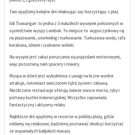
Tam spędzimy kolejne dni relaksując się i korzystając z plaż.
Gili Trawangan to jedna z 3 malutkich wysepek
położonych w
sąsiedztwie wyspy Lombok. To miejsce to wypoczynkowy raj
na plażowanie,
snorkeling i nurkowanie. Turkusowa woda, rafa
koralowa, żółwie i cudowne widoki.
Na wyspie jest zakaz poruszania się pojazdami motorowymi,
więc pozostaną nam spacery i rowery.
Wyspa w dzień jest wyludniona z uwagi na liczne wodne
atrakcje, natomiast wieczorem tętni życiem i zabawą.
Niezliczone restauracje oferują świeże owoce morza, ryby i
potrawy kuchni indonezyjskiej. Wszystko zapowiada
fantastyczny i aktywny relaks.
Najbliższe dni spędzimy w resorcie w pobliżu plaży, gdzie
oddamy się relaksowi, będziemy poznawać okolicę i korzystać
ze wspaniałych balijskich masaży.