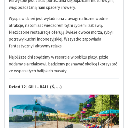
Na wyspie jest zakaz poruszania się pojazdami motorowymi,
więc pozostaną nam spacery i rowery.
Wyspa w dzień jest wyludniona z uwagi na liczne wodne
atrakcje, natomiast wieczorem tętni życiem i zabawą.
Niezliczone restauracje oferują świeże owoce morza, ryby i
potrawy kuchni indonezyjskiej. Wszystko zapowiada
fantastyczny i aktywny relaks.
Najbliższe dni spędzimy w resorcie w pobliżu plaży, gdzie
oddamy się relaksowi, będziemy poznawać okolicę i korzystać
ze wspaniałych balijskich masaży.
Dzień 12 | GILI – BALI (Ś,-,-)