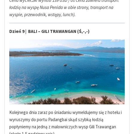
Cena wycieczki wynosi 139 USD / os Cena zawiera transport
łodzią na wyspę Nusa Penida w obie strony, transport na
wyspie, przewodnik, wstępy, lunch).
Dzień 9 | BALI – GILI TRAWANGAN (Ś,-,-)
Kolejnego dnia zaraz po śniadaniu wymeldujemy się z hotelu i
wyruszymy do portu Padangbai skąd
szybką łodzią
popłyniemy na jedną z malowniczych wysp Gili Trawangan
(około 1,5 godzinny rejs).