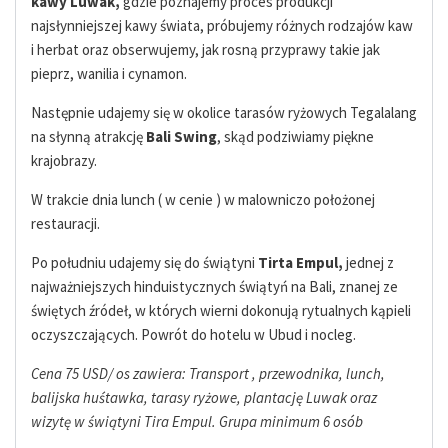
kawy Luwak,
gdzie poznajemy proces produkcji
najsłynniejszej kawy świata, próbujemy różnych rodzajów kaw
i herbat oraz obserwujemy, jak rosną przyprawy takie jak
pieprz, wanilia i cynamon.
Następnie udajemy się w okolice tarasów ryżowych Tegalalang
na słynną atrakcję
Bali Swing
, skąd podziwiamy piękne
krajobrazy.
W trakcie dnia lunch ( w cenie ) w malowniczo położonej
restauracji.
Po południu udajemy się do świątyni
Tirta Empul,
jednej z
najważniejszych hinduistycznych świątyń na Bali, znanej ze
świętych źródeł, w których wierni dokonują rytualnych kąpieli
oczyszczających. Powrót do hotelu w Ubud i nocleg.
Cena 75 USD/ os zawiera: Transport , przewodnika, lunch,
balijska huśtawka, tarasy ryżowe, plantację Luwak oraz
wizytę w świątyni Tira Empul. Grupa minimum 6 osób