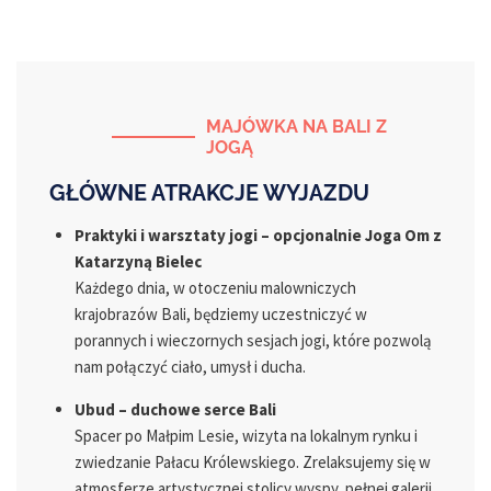
MAJÓWKA NA BALI Z
JOGĄ
GŁÓWNE ATRAKCJE WYJAZDU
Praktyki i warsztaty jogi – opcjonalnie Joga Om z
Katarzyną Bielec
Każdego dnia, w otoczeniu malowniczych
krajobrazów Bali, będziemy uczestniczyć w
porannych i wieczornych sesjach jogi, które pozwolą
nam połączyć ciało, umysł i ducha.
Ubud – duchowe serce Bali
Spacer po Małpim Lesie, wizyta na lokalnym rynku i
zwiedzanie Pałacu Królewskiego. Zrelaksujemy się w
atmosferze artystycznej stolicy wyspy, pełnej galerii