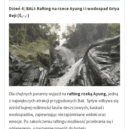
Dzień 4 | BALI: Rafting na rzece Ayung i i wodospad Griya
Beji (Ś,-,-)
Dla chętnych poranny wyjazd na
rafting rzeką Ayung,
jedną
z największych atrakcji przygodowych Bali. Spływ odbywa się
wśród bujnej roślinności lasów deszczowych, kaskad i
wodospadów, zapewniając niezapomniane widoki oraz
emocje. Po zakończeniu raftingu możliwość przebrania się i
odświeżenia, a następnie powrót do hotelu.